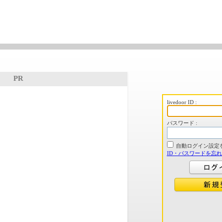
PR
livedoor ID :
パスワード :
自動ログイン設定
ID・パスワードを忘