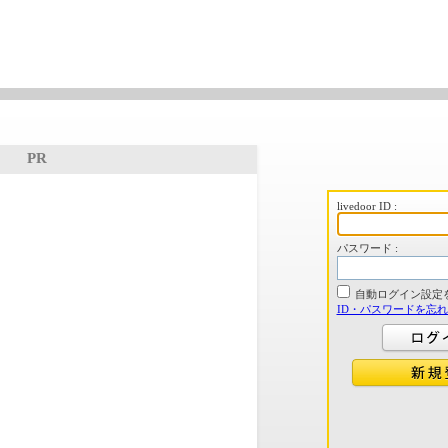
PR
livedoor ID :
パスワード :
自動ログイン設定
ID・パスワードを忘