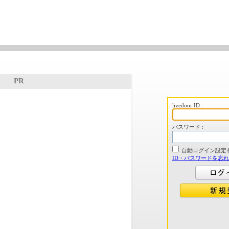
PR
livedoor ID :
パスワード :
自動ログイン設定
ID・パスワードを忘