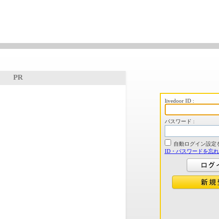
PR
livedoor ID :
パスワード :
自動ログイン設定
ID・パスワードを忘