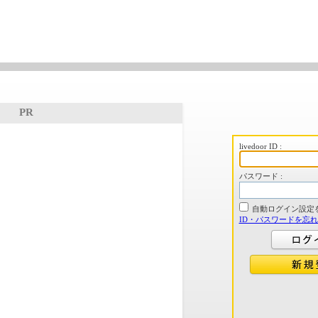
PR
livedoor ID :
パスワード :
自動ログイン設定
ID・パスワードを忘