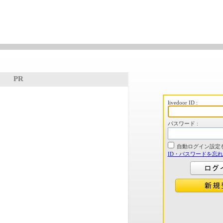
PR
livedoor ID :
パスワード :
自動ログイン設定
ID・パスワードを忘