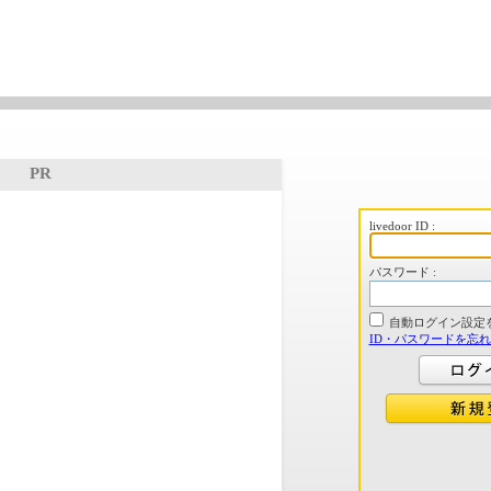
PR
livedoor ID :
パスワード :
自動ログイン設定
ID・パスワードを忘