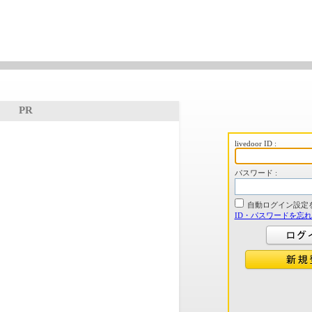
PR
livedoor ID :
パスワード :
自動ログイン設定
ID・パスワードを忘