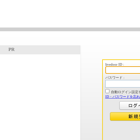
PR
livedoor ID :
パスワード :
自動ログイン設定
ID・パスワードを忘