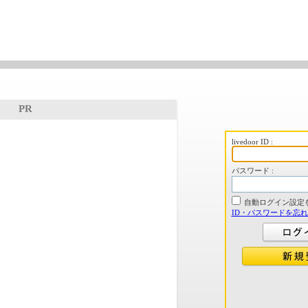
PR
livedoor ID :
パスワード :
自動ログイン設定
ID・パスワードを忘