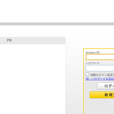
PR
livedoor ID :
パスワード :
自動ログイン設定
ID・パスワードを忘