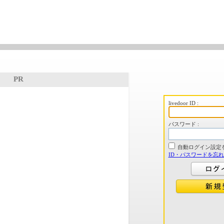
PR
livedoor ID :
パスワード :
自動ログイン設定
ID・パスワードを忘