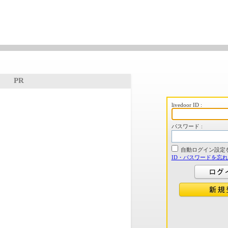
PR
livedoor ID :
パスワード :
自動ログイン設定
ID・パスワードを忘