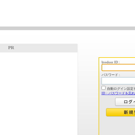
PR
livedoor ID :
パスワード :
自動ログイン設定
ID・パスワードを忘