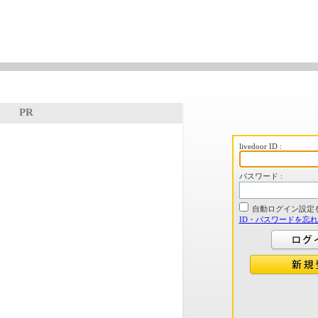
PR
livedoor ID :
パスワード :
自動ログイン設定
ID・パスワードを忘