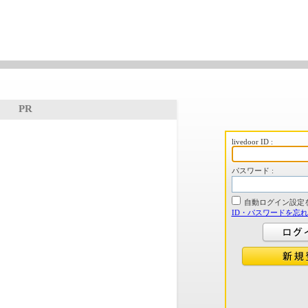
PR
livedoor ID :
パスワード :
自動ログイン設定
ID・パスワードを忘