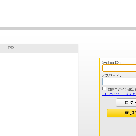
PR
livedoor ID :
パスワード :
自動ログイン設定
ID・パスワードを忘