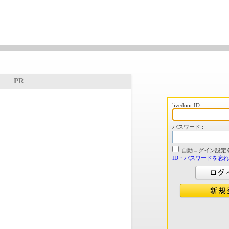
PR
livedoor ID :
パスワード :
自動ログイン設定
ID・パスワードを忘