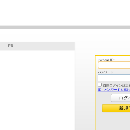
PR
livedoor ID :
パスワード :
自動ログイン設定
ID・パスワードを忘