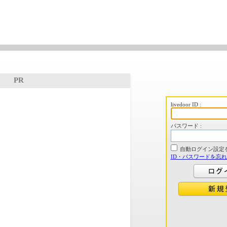
PR
livedoor ID :
パスワード :
自動ログイン設定
ID・パスワードを忘