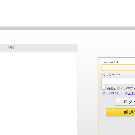
PR
livedoor ID :
パスワード :
自動ログイン設定
ID・パスワードを忘