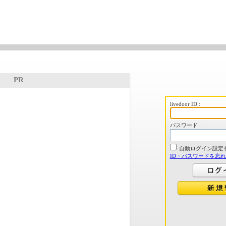
PR
livedoor ID :
パスワード :
自動ログイン設定
ID・パスワードを忘