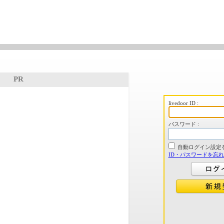
PR
livedoor ID :
パスワード :
自動ログイン設定
ID・パスワードを忘