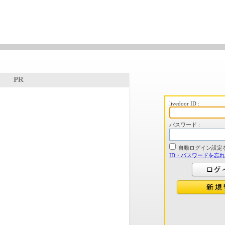
PR
livedoor ID :
パスワード :
自動ログイン設定
ID・パスワードを忘