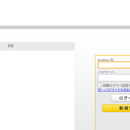
PR
livedoor ID :
パスワード :
自動ログイン設定
ID・パスワードを忘