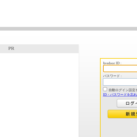
PR
livedoor ID :
パスワード :
自動ログイン設定
ID・パスワードを忘