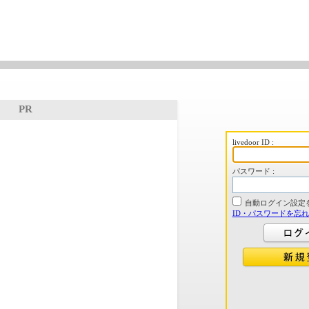
PR
livedoor ID :
パスワード :
自動ログイン設定
ID・パスワードを忘