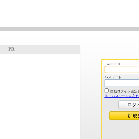
PR
livedoor ID :
パスワード :
自動ログイン設定
ID・パスワードを忘