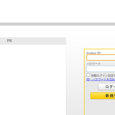
PR
livedoor ID :
パスワード :
自動ログイン設定
ID・パスワードを忘