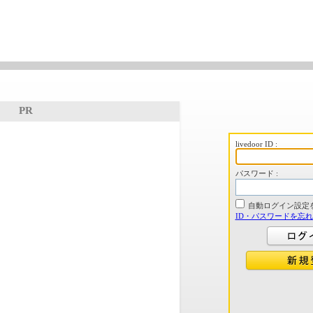
PR
livedoor ID :
パスワード :
自動ログイン設定
ID・パスワードを忘