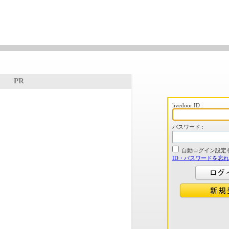
PR
livedoor ID :
パスワード :
自動ログイン設定
ID・パスワードを忘