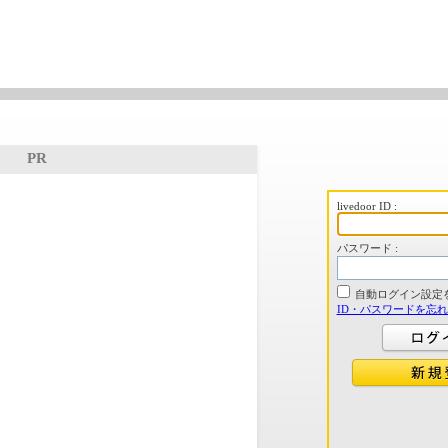
PR
livedoor ID :
パスワード :
自動ログイン設定
ID・パスワードを忘