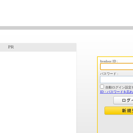
PR
livedoor ID :
パスワード :
自動ログイン設定
ID・パスワードを忘