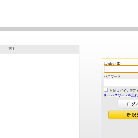
PR
livedoor ID :
パスワード :
自動ログイン設定
ID・パスワードを忘