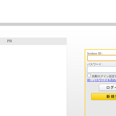
PR
livedoor ID :
パスワード :
自動ログイン設定
ID・パスワードを忘