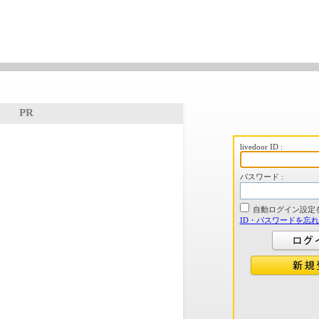
PR
livedoor ID :
パスワード :
自動ログイン設定
ID・パスワードを忘