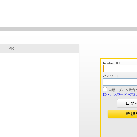
PR
livedoor ID :
パスワード :
自動ログイン設定
ID・パスワードを忘