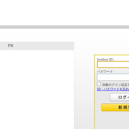
PR
livedoor ID :
パスワード :
自動ログイン設定
ID・パスワードを忘