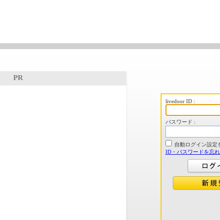
PR
livedoor ID :
パスワード :
自動ログイン設定
ID・パスワードを忘