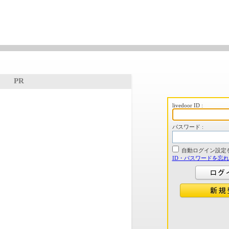
PR
livedoor ID :
パスワード :
自動ログイン設定
ID・パスワードを忘