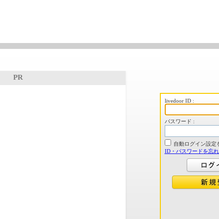
PR
livedoor ID :
パスワード :
自動ログイン設定
ID・パスワードを忘