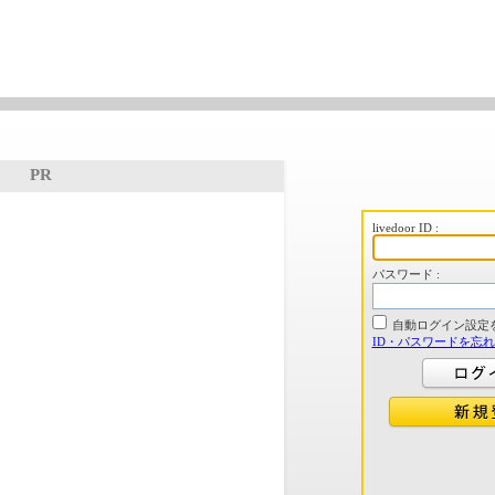
PR
livedoor ID :
パスワード :
自動ログイン設定
ID・パスワードを忘