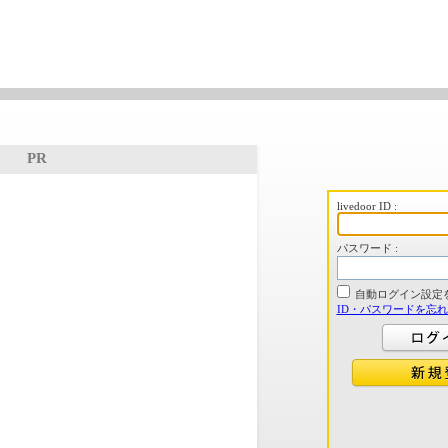
PR
livedoor ID :
パスワード :
自動ログイン設定
ID・パスワードを忘