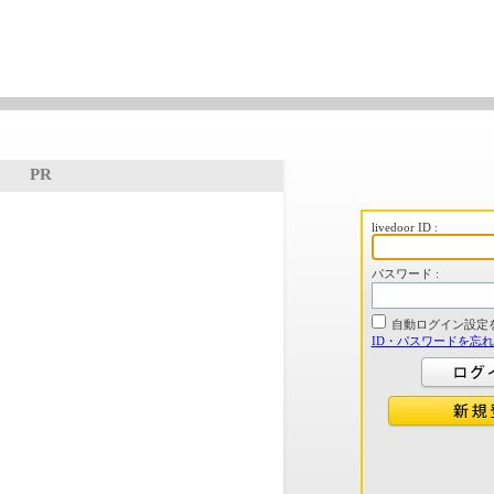
PR
livedoor ID :
パスワード :
自動ログイン設定
ID・パスワードを忘