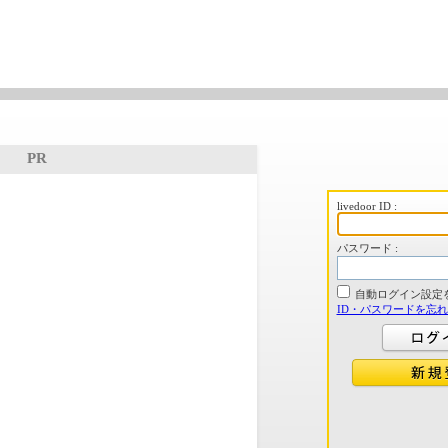
PR
livedoor ID :
パスワード :
自動ログイン設定
ID・パスワードを忘