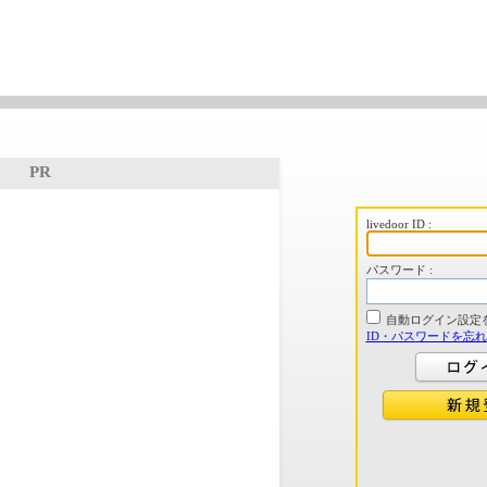
PR
livedoor ID :
パスワード :
自動ログイン設定
ID・パスワードを忘