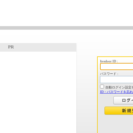
PR
livedoor ID :
パスワード :
自動ログイン設定
ID・パスワードを忘