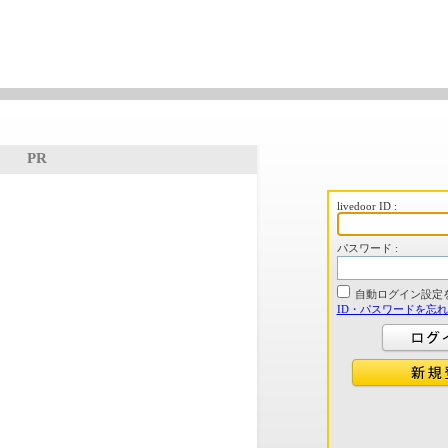
PR
livedoor ID :
パスワード :
自動ログイン設定
ID・パスワードを忘