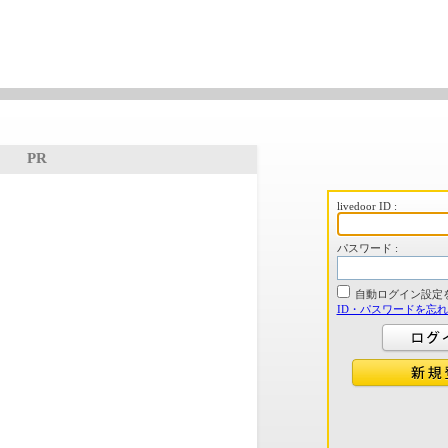
PR
livedoor ID :
パスワード :
自動ログイン設定
ID・パスワードを忘