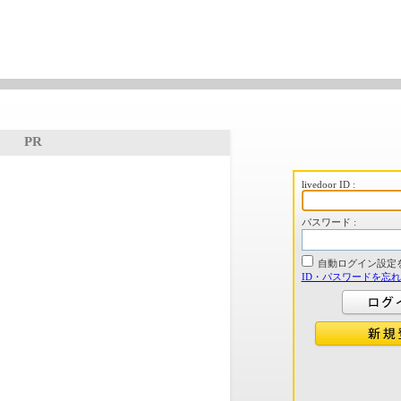
PR
livedoor ID :
パスワード :
自動ログイン設定
ID・パスワードを忘